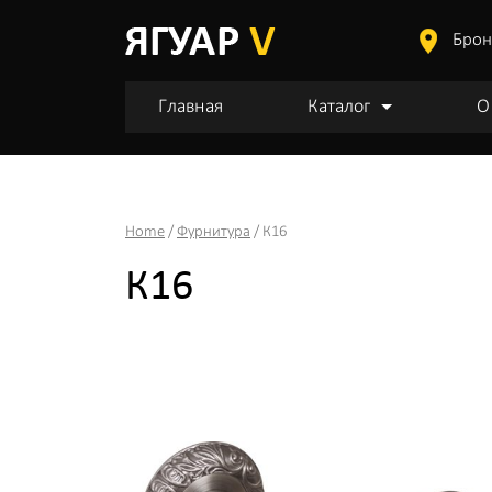
Брон
Главная
Каталог
О
Home
/
Фурнитура
/ К16
К16