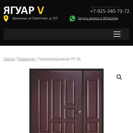
Звоните с 9:00 до 22:00
+7-925-340-73-72
Бронницы ул Советская, д.155
Задать вопрос в WhatsApp
Home
/
Премиум
/ Терморазрывная ТР-16